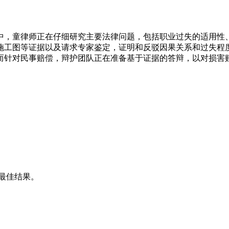
中，童律师正在仔细研究主要法律问题，包括职业过失的适用性
施工图等证据以及请求专家鉴定，证明和反驳因果关系和过失程度
而针对民事赔偿，辩护团队正在准备基于证据的答辩，以对损害
最佳结果。